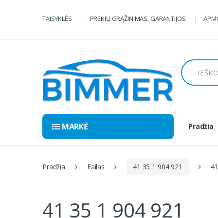
Pereiti
Pereiti
prie
prie
TAISYKLĖS
PREKIŲ GRĄŽINIMAS, GARANTIJOS
APMO
navigacijos
turinio
Ieškoti:
MARKĖ
Pradžia
Pradžia
Failas
41 35 1 904 921
41
41 35 1 904 921