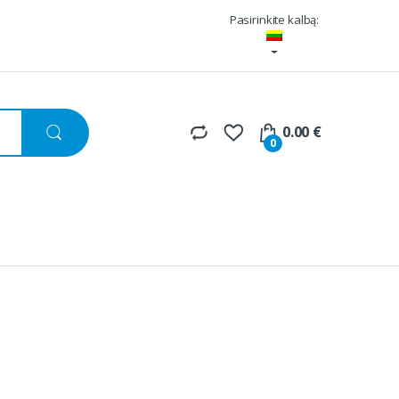
Pasirinkite kalbą:
0.00
€
0