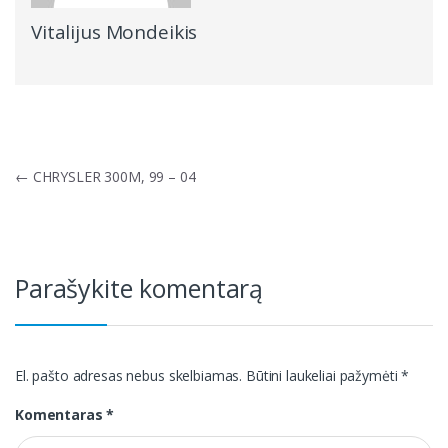
Vitalijus Mondeikis
Navigacija
←
CHRYSLER 300M, 99 – 04
tarp
įrašų
Parašykite komentarą
El. pašto adresas nebus skelbiamas.
Būtini laukeliai pažymėti
*
Komentaras
*