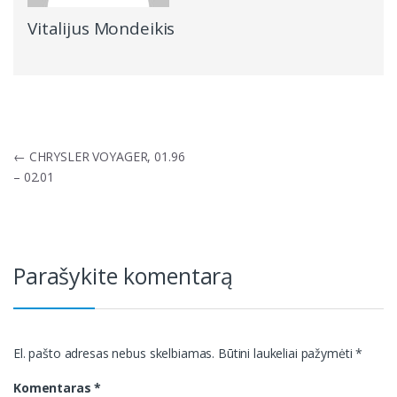
Vitalijus Mondeikis
Navigacija
←
CHRYSLER VOYAGER, 01.96
tarp
– 02.01
įrašų
Parašykite komentarą
El. pašto adresas nebus skelbiamas.
Būtini laukeliai pažymėti
*
Komentaras
*