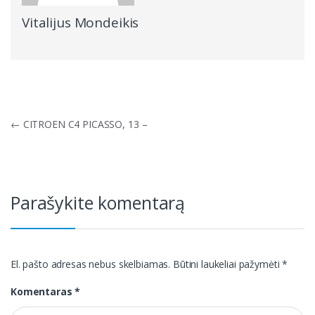
Vitalijus Mondeikis
Navigacija
←
CITROEN C4 PICASSO, 13 –
tarp
įrašų
Parašykite komentarą
El. pašto adresas nebus skelbiamas.
Būtini laukeliai pažymėti
*
Komentaras
*