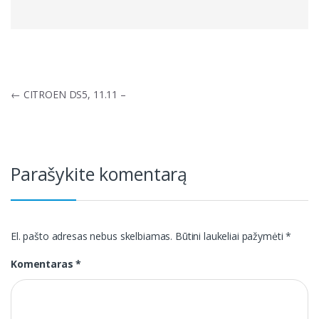
Navigacija
←
CITROEN DS5, 11.11 –
tarp
įrašų
Parašykite komentarą
El. pašto adresas nebus skelbiamas.
Būtini laukeliai pažymėti
*
Komentaras
*