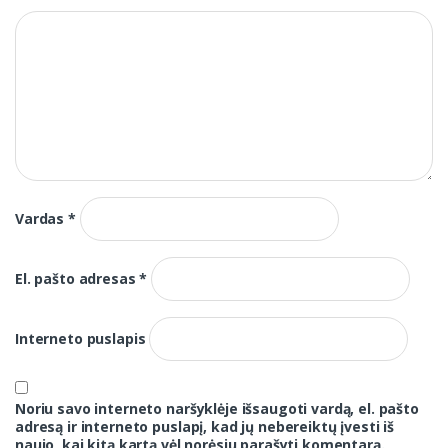
Vardas
*
El. pašto adresas
*
Interneto puslapis
Noriu savo interneto naršyklėje išsaugoti vardą, el. pašto
adresą ir interneto puslapį, kad jų nebereiktų įvesti iš
naujo, kai kitą kartą vėl norėsiu parašyti komentarą.