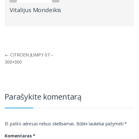
Vitalijus Mondeikis
Navigacija
←
CITROEN JUMPY 07 –
tarp
300×300
įrašų
Parašykite komentarą
El. pašto adresas nebus skelbiamas.
Būtini laukeliai pažymėti
*
Komentaras
*