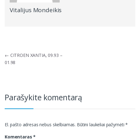
Vitalijus Mondeikis
Navigacija
←
CITROEN XANTIA, 09.93 –
tarp
01.98
įrašų
Parašykite komentarą
El. pašto adresas nebus skelbiamas.
Būtini laukeliai pažymėti
*
Komentaras
*