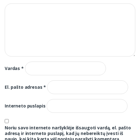
Vardas
*
El. pašto adresas
*
Interneto puslapis
Noriu savo interneto naršyklėje išsaugoti vardą, el. pašto
adresą ir interneto puslapį, kad jų nebereiktų įvesti iš
naujo, kai kitą kartą vėl norėsiu parašyti komentarą.