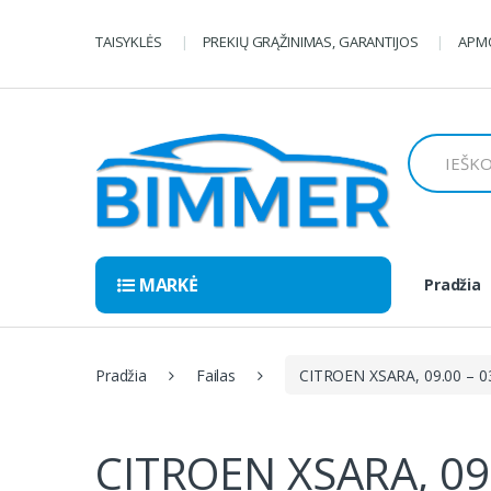
Pereiti
Pereiti
prie
prie
TAISYKLĖS
PREKIŲ GRĄŽINIMAS, GARANTIJOS
APMO
navigacijos
turinio
Ieškoti:
MARKĖ
Pradžia
Pradžia
Failas
CITROEN XSARA, 09.00 – 0
CITROEN XSARA, 09