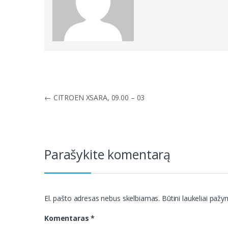
Navigacija
←
CITROEN XSARA, 09.00 – 03
tarp
įrašų
Parašykite komentarą
El. pašto adresas nebus skelbiamas.
Būtini laukeliai paž
Komentaras
*