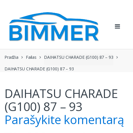
Pereiti
Pereiti
prie
prie
navigacijos
turinio
Pradžia
Failas
DAIHATSU CHARADE (G100) 87 – 93
DAIHATSU CHARADE (G100) 87 – 93
DAIHATSU CHARADE
(G100) 87 – 93
Parašykite komentarą