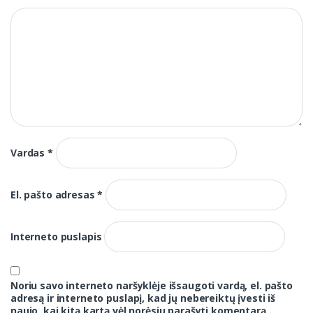
Vardas
*
El. pašto adresas
*
Interneto puslapis
Noriu savo interneto naršyklėje išsaugoti vardą, el. pašto
adresą ir interneto puslapį, kad jų nebereiktų įvesti iš
naujo, kai kitą kartą vėl norėsiu parašyti komentarą.