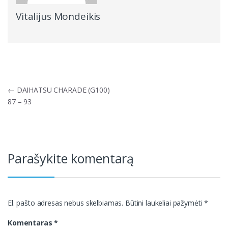
Vitalijus Mondeikis
Navigacija
←
DAIHATSU CHARADE (G100)
tarp
87 – 93
įrašų
Parašykite komentarą
El. pašto adresas nebus skelbiamas.
Būtini laukeliai pažymėti
*
Komentaras
*