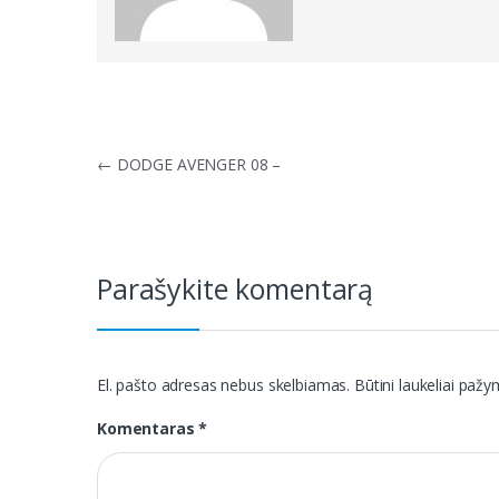
Navigacija
←
DODGE AVENGER 08 –
tarp
įrašų
Parašykite komentarą
El. pašto adresas nebus skelbiamas.
Būtini laukeliai paž
Komentaras
*