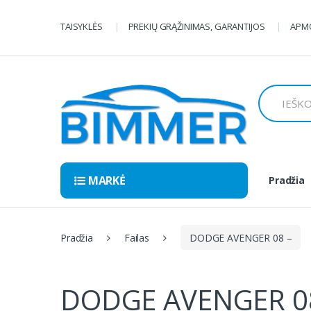
Pereiti
Pereiti
prie
prie
TAISYKLĖS
PREKIŲ GRĄŽINIMAS, GARANTIJOS
APMO
navigacijos
turinio
Ieškoti:
MARKĖ
Pradžia
Pradžia
Failas
DODGE AVENGER 08 –
DODGE AVENGER 0