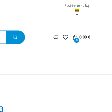
Pasirinkite kalbą:
0.00
€
0
ą