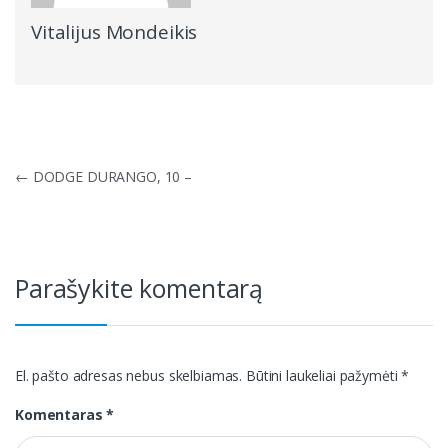
Vitalijus Mondeikis
Navigacija
←
DODGE DURANGO, 10 –
tarp
įrašų
Parašykite komentarą
El. pašto adresas nebus skelbiamas.
Būtini laukeliai pažymėti
*
Komentaras
*