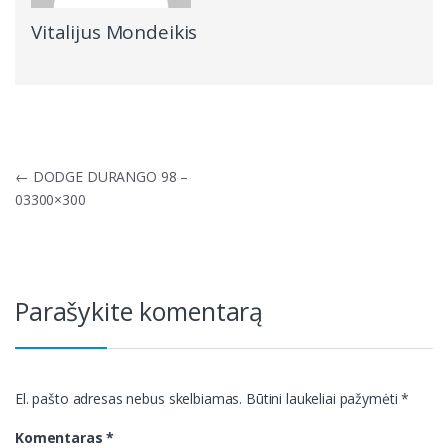
Vitalijus Mondeikis
Navigacija
←
DODGE DURANGO 98 –
tarp
03300×300
įrašų
Parašykite komentarą
El. pašto adresas nebus skelbiamas.
Būtini laukeliai pažymėti
*
Komentaras
*