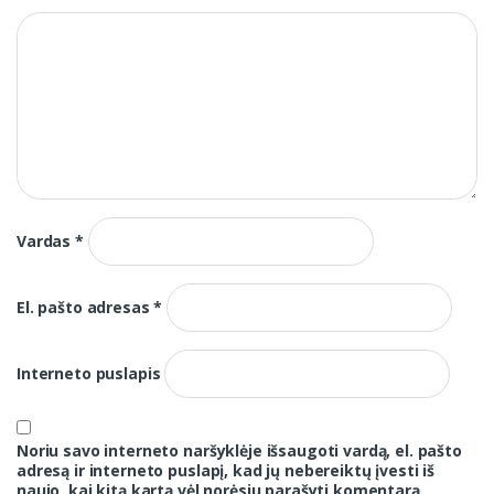
Vardas
*
El. pašto adresas
*
Interneto puslapis
Noriu savo interneto naršyklėje išsaugoti vardą, el. pašto
adresą ir interneto puslapį, kad jų nebereiktų įvesti iš
naujo, kai kitą kartą vėl norėsiu parašyti komentarą.