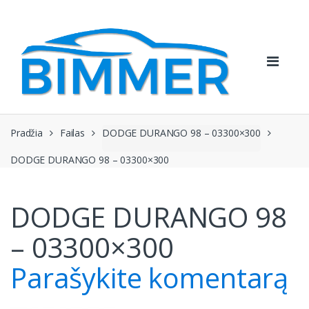
Pereiti
Pereiti
prie
prie
navigacijos
turinio
Pradžia
Failas
DODGE DURANGO 98 – 03300×300
DODGE DURANGO 98 – 03300×300
DODGE DURANGO 98
– 03300×300
Parašykite komentarą