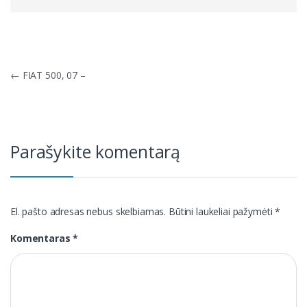
Navigacija
←
FIAT 500, 07 –
tarp
įrašų
Parašykite komentarą
El. pašto adresas nebus skelbiamas.
Būtini laukeliai pažymėti
*
Komentaras
*