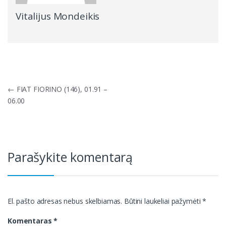
Vitalijus Mondeikis
Navigacija
←
FIAT FIORINO (146), 01.91 –
tarp
06.00
įrašų
Parašykite komentarą
El. pašto adresas nebus skelbiamas.
Būtini laukeliai pažymėti
*
Komentaras
*