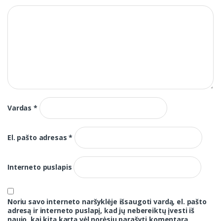
Vardas
*
El. pašto adresas
*
Interneto puslapis
Noriu savo interneto naršyklėje išsaugoti vardą, el. pašto
adresą ir interneto puslapį, kad jų nebereiktų įvesti iš
naujo, kai kitą kartą vėl norėsiu parašyti komentarą.