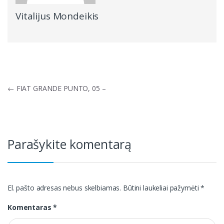
Vitalijus Mondeikis
Navigacija
←
FIAT GRANDE PUNTO, 05 –
tarp
įrašų
Parašykite komentarą
El. pašto adresas nebus skelbiamas.
Būtini laukeliai pažymėti
*
Komentaras
*