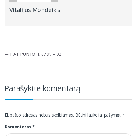
Vitalijus Mondeikis
Navigacija
←
FIAT PUNTO II, 07.99 – 02
tarp
įrašų
Parašykite komentarą
El. pašto adresas nebus skelbiamas.
Būtini laukeliai pažymėti
*
Komentaras
*