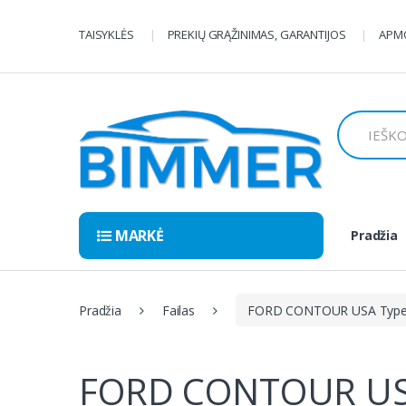
Pereiti
Pereiti
prie
prie
TAISYKLĖS
PREKIŲ GRĄŽINIMAS, GARANTIJOS
APMO
navigacijos
turinio
Ieškoti:
MARKĖ
Pradžia
Pradžia
Failas
FORD CONTOUR USA Type,
FORD CONTOUR USA