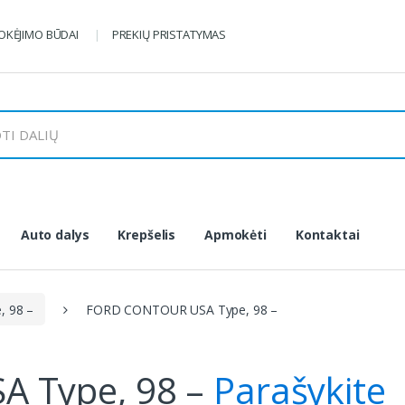
KĖJIMO BŪDAI
PREKIŲ PRISTATYMAS
Auto dalys
Krepšelis
Apmokėti
Kontaktai
 98 –
FORD CONTOUR USA Type, 98 –
 Type, 98 –
Parašykite