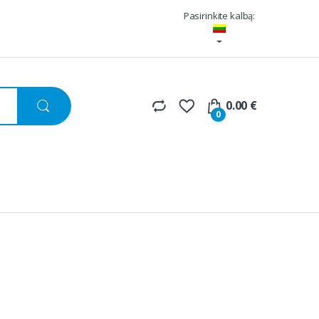
Pasirinkite kalbą:
0.00
€
0