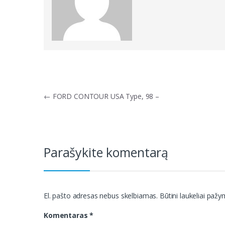
Navigacija
←
FORD CONTOUR USA Type, 98 –
tarp
įrašų
Parašykite komentarą
El. pašto adresas nebus skelbiamas.
Būtini laukeliai paž
Komentaras
*