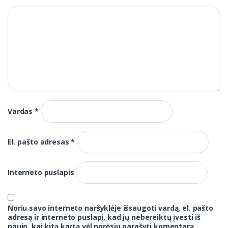
Vardas
*
El. pašto adresas
*
Interneto puslapis
Noriu savo interneto naršyklėje išsaugoti vardą, el. pašto
adresą ir interneto puslapį, kad jų nebereiktų įvesti iš
naujo, kai kitą kartą vėl norėsiu parašyti komentarą.