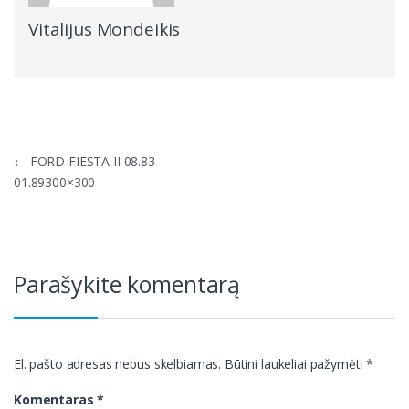
Vitalijus Mondeikis
Navigacija
←
FORD FIESTA II 08.83 –
tarp
01.89300×300
įrašų
Parašykite komentarą
El. pašto adresas nebus skelbiamas.
Būtini laukeliai pažymėti
*
Komentaras
*