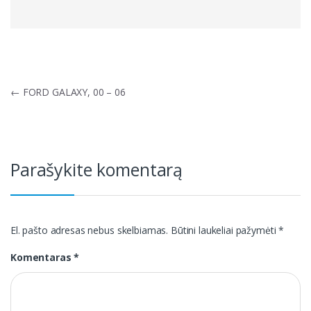
Navigacija
←
FORD GALAXY, 00 – 06
tarp
įrašų
Parašykite komentarą
El. pašto adresas nebus skelbiamas.
Būtini laukeliai pažymėti
*
Komentaras
*