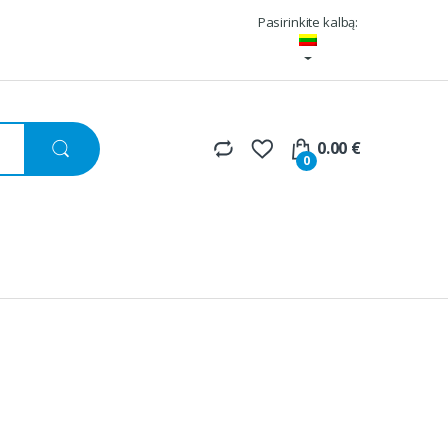
Pasirinkite kalbą:
0.00
€
0