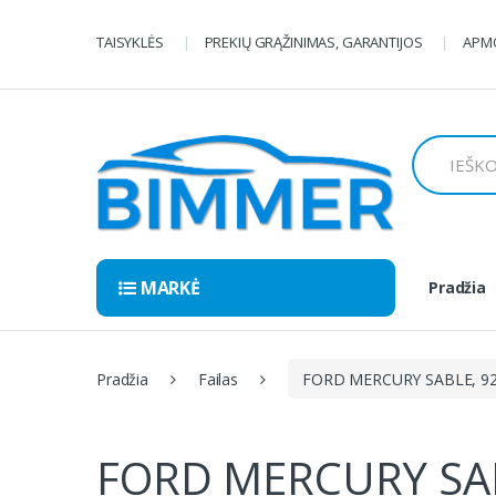
Pereiti
Pereiti
prie
prie
TAISYKLĖS
PREKIŲ GRĄŽINIMAS, GARANTIJOS
APMO
navigacijos
turinio
Ieškoti:
MARKĖ
Pradžia
Pradžia
Failas
FORD MERCURY SABLE, 92
FORD MERCURY SAB