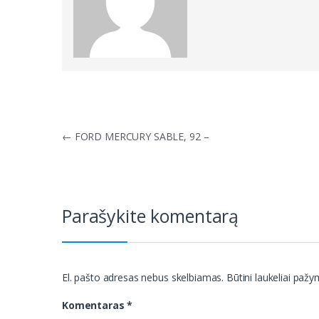
Navigacija
←
FORD MERCURY SABLE, 92 –
tarp
įrašų
Parašykite komentarą
El. pašto adresas nebus skelbiamas.
Būtini laukeliai paž
Komentaras
*