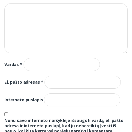
Vardas
*
El. pašto adresas
*
Interneto puslapis
Noriu savo interneto naršyklėje išsaugoti vardą, el. pašto
adresą ir interneto puslapį, kad jų nebereiktų įvesti iš
naujo, kai kitą kartą vėl norėsiu parašyti komentarą.