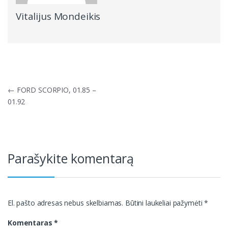
Vitalijus Mondeikis
Navigacija
←
FORD SCORPIO, 01.85 –
tarp
01.92
įrašų
Parašykite komentarą
El. pašto adresas nebus skelbiamas.
Būtini laukeliai pažymėti
*
Komentaras
*