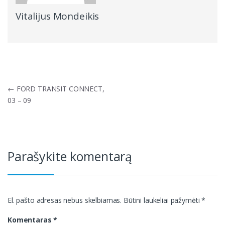
Vitalijus Mondeikis
Navigacija
←
FORD TRANSIT CONNECT,
tarp
03 – 09
įrašų
Parašykite komentarą
El. pašto adresas nebus skelbiamas.
Būtini laukeliai pažymėti
*
Komentaras
*