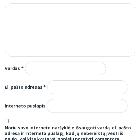
Vardas
*
El. pašto adresas
*
Interneto puslapis
Noriu savo interneto naršyklėje išsaugoti vardą, el. pašto
adresą ir interneto puslapį, kad jų nebereiktų įvesti iš
naujo, kai kitą kartą vėl norėsiu parašyti komentarą.