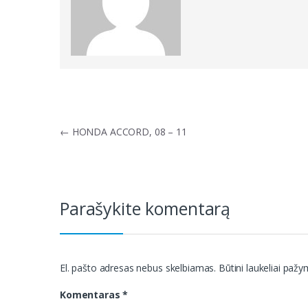
Navigacija
←
HONDA ACCORD, 08 – 11
tarp
įrašų
Parašykite komentarą
El. pašto adresas nebus skelbiamas.
Būtini laukeliai paž
Komentaras
*