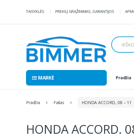
Pereiti
Pereiti
prie
prie
TAISYKLĖS
PREKIŲ GRĄŽINIMAS, GARANTIJOS
APMO
navigacijos
turinio
Ieškoti:
MARKĖ
Pradžia
Pradžia
Failas
HONDA ACCORD, 08 – 11
HONDA ACCORD, 08