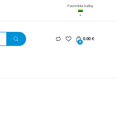
Pasirinkite kalbą:
0.00
€
0