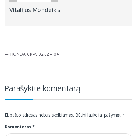
Vitalijus Mondeikis
Navigacija
←
HONDA CR-V, 02.02 – 04
tarp
įrašų
Parašykite komentarą
El. pašto adresas nebus skelbiamas.
Būtini laukeliai pažymėti
*
Komentaras
*