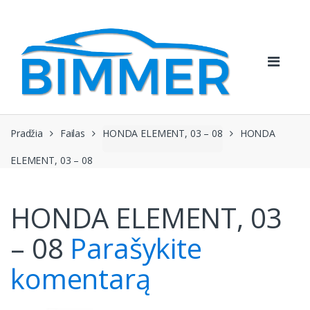
Pereiti
Pereiti
prie
prie
navigacijos
turinio
Pradžia
Failas
HONDA ELEMENT, 03 – 08
HONDA
ELEMENT, 03 – 08
HONDA ELEMENT, 03
– 08
Parašykite
komentarą