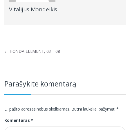
Vitalijus Mondeikis
Navigacija
←
HONDA ELEMENT, 03 – 08
tarp
įrašų
Parašykite komentarą
El. pašto adresas nebus skelbiamas.
Būtini laukeliai pažymėti
*
Komentaras
*