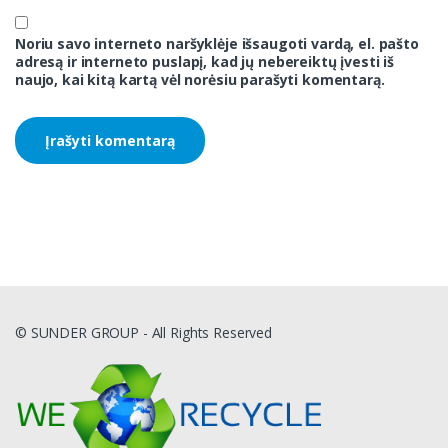
Noriu savo interneto naršyklėje išsaugoti vardą, el. pašto
adresą ir interneto puslapį, kad jų nebereiktų įvesti iš
naujo, kai kitą kartą vėl norėsiu parašyti komentarą.
© SUNDER GROUP - All Rights Reserved