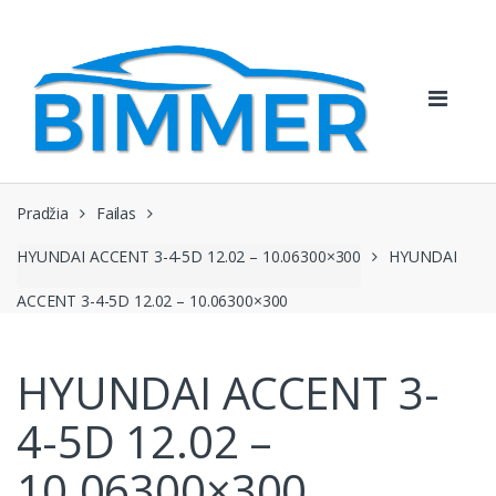
Pereiti
Pereiti
prie
prie
navigacijos
turinio
Pradžia
Failas
HYUNDAI ACCENT 3-4-5D 12.02 – 10.06300×300
HYUNDAI
ACCENT 3-4-5D 12.02 – 10.06300×300
HYUNDAI ACCENT 3-
4-5D 12.02 –
10.06300×300