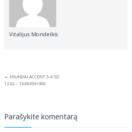
Vitalijus Mondeikis
Navigacija
←
HYUNDAI ACCENT 3-4-5D
tarp
12.02 – 10.06300×300
įrašų
Parašykite komentarą