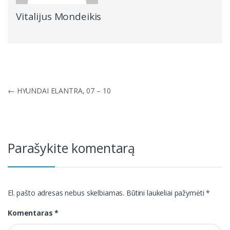
Vitalijus Mondeikis
Navigacija
←
HYUNDAI ELANTRA, 07 – 10
tarp
įrašų
Parašykite komentarą
El. pašto adresas nebus skelbiamas.
Būtini laukeliai pažymėti
*
Komentaras
*