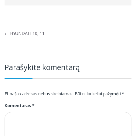
Navigacija
←
HYUNDAI I-10, 11 –
tarp
įrašų
Parašykite komentarą
El. pašto adresas nebus skelbiamas.
Būtini laukeliai pažymėti
*
Komentaras
*