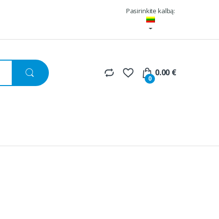
Pasirinkite kalbą:
0.00
€
0