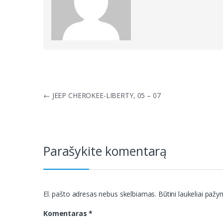
Navigacija
←
JEEP CHEROKEE-LIBERTY, 05 – 07
tarp
įrašų
Parašykite komentarą
El. pašto adresas nebus skelbiamas.
Būtini laukeliai paž
Komentaras
*