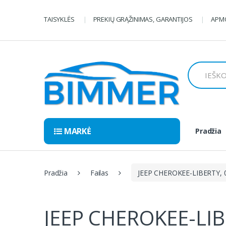
Pereiti
Pereiti
prie
prie
TAISYKLĖS
PREKIŲ GRĄŽINIMAS, GARANTIJOS
APMO
navigacijos
turinio
Ieškoti:
MARKĖ
Pradžia
Pradžia
Failas
JEEP CHEROKEE-LIBERTY, 0
JEEP CHEROKEE-LIB