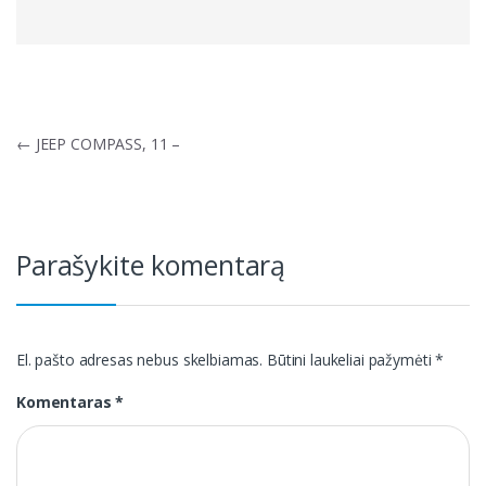
Navigacija
←
JEEP COMPASS, 11 –
tarp
įrašų
Parašykite komentarą
El. pašto adresas nebus skelbiamas.
Būtini laukeliai pažymėti
*
Komentaras
*