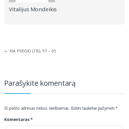
Vitalijus Mondeikis
Navigacija
←
KIA PREGIO (TB), 97 – 05
tarp
įrašų
Parašykite komentarą
El. pašto adresas nebus skelbiamas.
Būtini laukeliai pažymėti
*
Komentaras
*