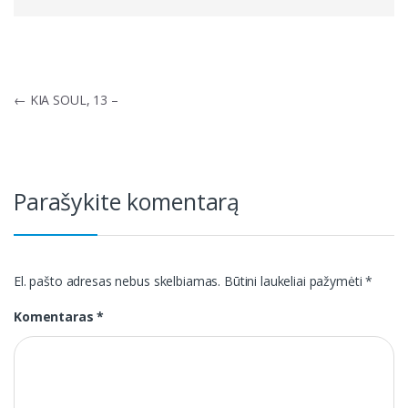
Navigacija
←
KIA SOUL, 13 –
tarp
įrašų
Parašykite komentarą
El. pašto adresas nebus skelbiamas.
Būtini laukeliai pažymėti
*
Komentaras
*