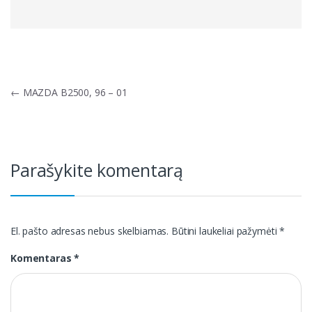
Navigacija
←
MAZDA B2500, 96 – 01
tarp
įrašų
Parašykite komentarą
El. pašto adresas nebus skelbiamas.
Būtini laukeliai pažymėti
*
Komentaras
*