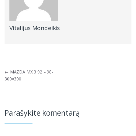
Vitalijus Mondeikis
Navigacija
←
MAZDA MX 3 92 – 98-
tarp
300×300
įrašų
Parašykite komentarą