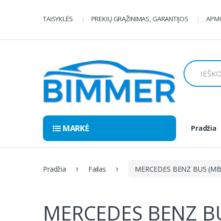
Pereiti
Pereiti
prie
prie
TAISYKLĖS
PREKIŲ GRĄŽINIMAS, GARANTIJOS
APMO
navigacijos
turinio
Ieškoti:
MARKĖ
Pradžia
Pradžia
Failas
MERCEDES BENZ BUS (MB10
MERCEDES BENZ BUS