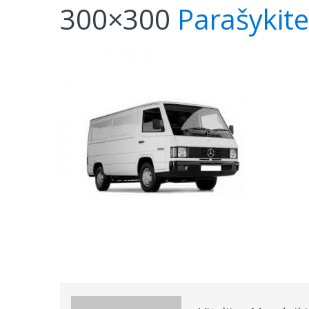
300×300
Parašykit