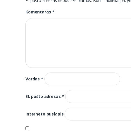
El. pašto adresas nebus skelbiamas.
Būtini laukeliai paž
Komentaras
*
Vardas
*
El. pašto adresas
*
Interneto puslapis