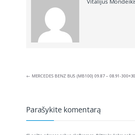
Vitalijus Mondeiki
Navigacija
←
MERCEDES BENZ BUS (MB100) 09.87 – 08.91-300×3
tarp
įrašų
Parašykite komentarą