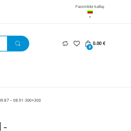
Pasirinkite kalbą:
0.00
€
0
.87 – 08.91-300×300
1-