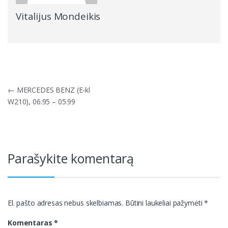
Vitalijus Mondeikis
Navigacija
←
MERCEDES BENZ (E-kl
tarp
W210), 06.95 – 05.99
įrašų
Parašykite komentarą
El. pašto adresas nebus skelbiamas.
Būtini laukeliai pažymėti
*
Komentaras
*