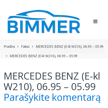
Pereiti
Pereiti
prie
prie
navigacijos
turinio
Pradžia
Failas
MERCEDES BENZ (E-kl W210), 06.95 – 05.99
MERCEDES BENZ (E-kl W210), 06.95 – 05.99
MERCEDES BENZ (E-kl
W210), 06.95 – 05.99
Parašykite komentarą