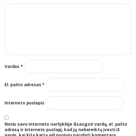
Vardas
*
El. pašto adresas
*
Interneto puslapis
Noriu savo interneto naršyklėje išsaugoti vardą, el. pašto
adresą ir interneto puslapį, kad jų nebereiktų įvesti iš
naujo, kai kitą kartą vėl norėsiu parašyti komentarą.