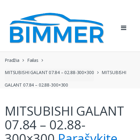
Pereiti
Pereiti
prie
prie
navigacijos
turinio
Pradžia
Failas
MITSUBISHI GALANT 07.84 – 02.88-300×300
MITSUBISHI
GALANT 07.84 – 02.88-300×300
MITSUBISHI GALANT
07.84 – 02.88-
300×300
Parašykite