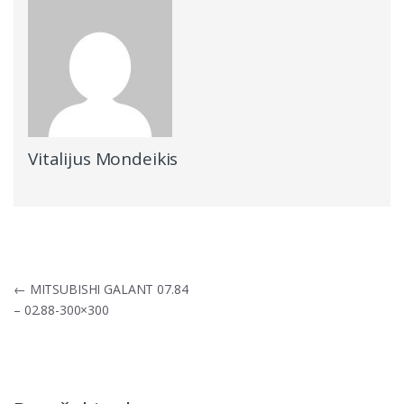
Vitalijus Mondeikis
Navigacija
←
MITSUBISHI GALANT 07.84
tarp
– 02.88-300×300
įrašų