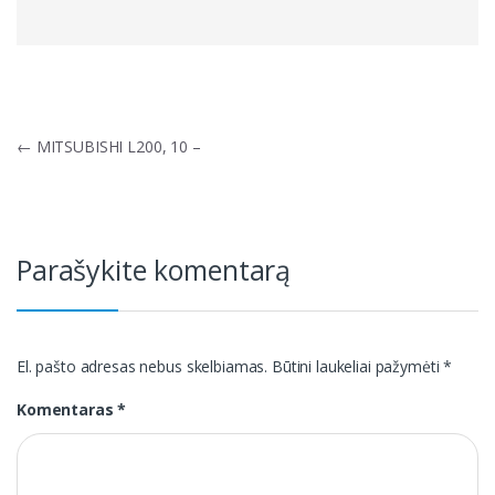
Navigacija
←
MITSUBISHI L200, 10 –
tarp
įrašų
Parašykite komentarą
El. pašto adresas nebus skelbiamas.
Būtini laukeliai pažymėti
*
Komentaras
*