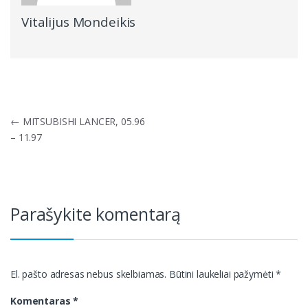
Vitalijus Mondeikis
Navigacija
←
MITSUBISHI LANCER, 05.96
tarp
– 11.97
įrašų
Parašykite komentarą
El. pašto adresas nebus skelbiamas.
Būtini laukeliai pažymėti
*
Komentaras
*