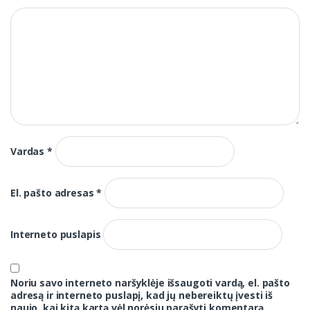
Vardas
*
El. pašto adresas
*
Interneto puslapis
Noriu savo interneto naršyklėje išsaugoti vardą, el. pašto
adresą ir interneto puslapį, kad jų nebereiktų įvesti iš
naujo, kai kitą kartą vėl norėsiu parašyti komentarą.