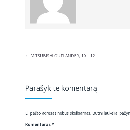
Navigacija
←
MITSUBISHI OUTLANDER, 10 – 12
tarp
įrašų
Parašykite komentarą
El. pašto adresas nebus skelbiamas.
Būtini laukeliai paž
Komentaras
*