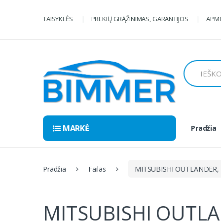
Pereiti
Pereiti
prie
prie
TAISYKLĖS
PREKIŲ GRĄŽINIMAS, GARANTIJOS
APMO
navigacijos
turinio
Ieškoti:
MARKĖ
Pradžia
Pradžia
Failas
MITSUBISHI OUTLANDER, 
MITSUBISHI OUTLA