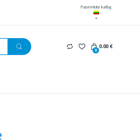
Pasirinkite kalbą:
0.00
€
0
e