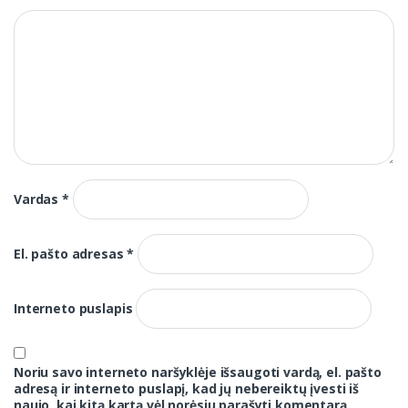
Vardas
*
El. pašto adresas
*
Interneto puslapis
Noriu savo interneto naršyklėje išsaugoti vardą, el. pašto
adresą ir interneto puslapį, kad jų nebereiktų įvesti iš
naujo, kai kitą kartą vėl norėsiu parašyti komentarą.