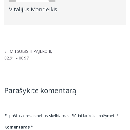
Vitalijus Mondeikis
Navigacija
←
MITSUBISHI PAJERO II,
tarp
02.91 – 08.97
įrašų
Parašykite komentarą
El. pašto adresas nebus skelbiamas.
Būtini laukeliai pažymėti
*
Komentaras
*