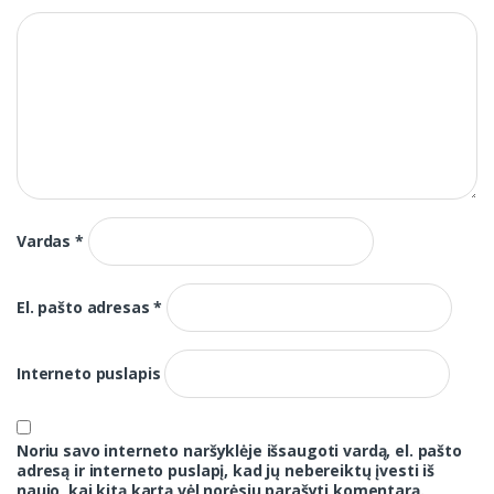
Vardas
*
El. pašto adresas
*
Interneto puslapis
Noriu savo interneto naršyklėje išsaugoti vardą, el. pašto
adresą ir interneto puslapį, kad jų nebereiktų įvesti iš
naujo, kai kitą kartą vėl norėsiu parašyti komentarą.