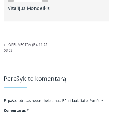
Vitalijus Mondeikis
Navigacija
←
OPEL VECTRA (B), 11.95 –
tarp
03.02
įrašų
Parašykite komentarą
El. pašto adresas nebus skelbiamas.
Būtini laukeliai pažymėti
*
Komentaras
*