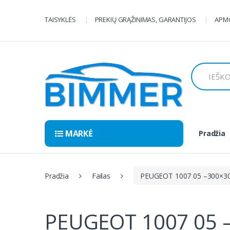
Pereiti
Pereiti
prie
prie
TAISYKLĖS
PREKIŲ GRĄŽINIMAS, GARANTIJOS
APMO
navigacijos
turinio
Ieškoti:
MARKĖ
Pradžia
Pradžia
Failas
PEUGEOT 1007 05 –300×3
PEUGEOT 1007 05 