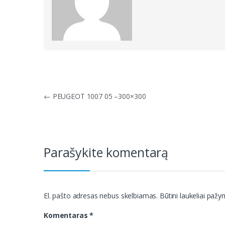
Navigacija
←
PEUGEOT 1007 05 –300×300
tarp
įrašų
Parašykite komentarą
El. pašto adresas nebus skelbiamas.
Būtini laukeliai paž
Komentaras
*