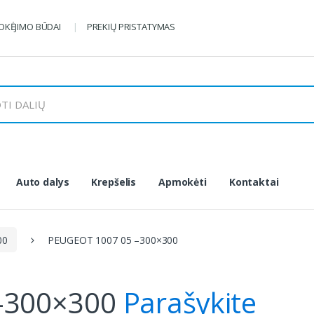
KĖJIMO BŪDAI
PREKIŲ PRISTATYMAS
Auto dalys
Krepšelis
Apmokėti
Kontaktai
00
PEUGEOT 1007 05 –300×300
–300×300
Parašykite