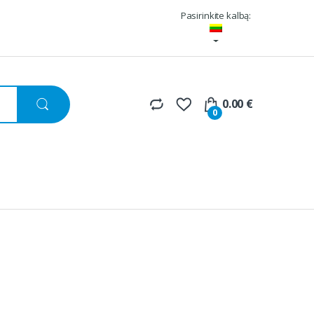
Pasirinkite kalbą:
0.00
€
0