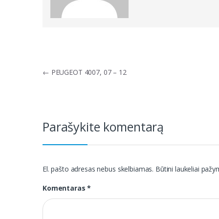
Navigacija
←
PEUGEOT 4007, 07 – 12
tarp
įrašų
Parašykite komentarą
El. pašto adresas nebus skelbiamas.
Būtini laukeliai paž
Komentaras
*