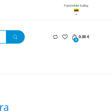
Pasirinkite kalbą:
0.00
€
0
rą