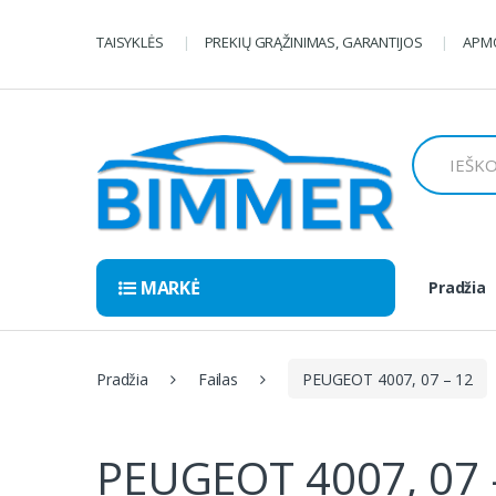
Pereiti
Pereiti
prie
prie
TAISYKLĖS
PREKIŲ GRĄŽINIMAS, GARANTIJOS
APMO
navigacijos
turinio
Ieškoti:
MARKĖ
Pradžia
Pradžia
Failas
PEUGEOT 4007, 07 – 12
PEUGEOT 4007, 07 