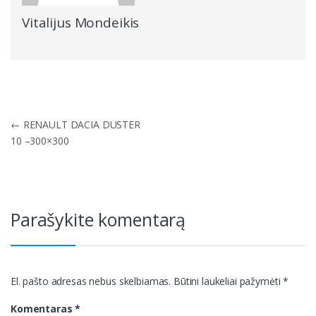
Vitalijus Mondeikis
Navigacija
←
RENAULT DACIA DUSTER
tarp
10 –300×300
įrašų
Parašykite komentarą
El. pašto adresas nebus skelbiamas.
Būtini laukeliai pažymėti
*
Komentaras
*