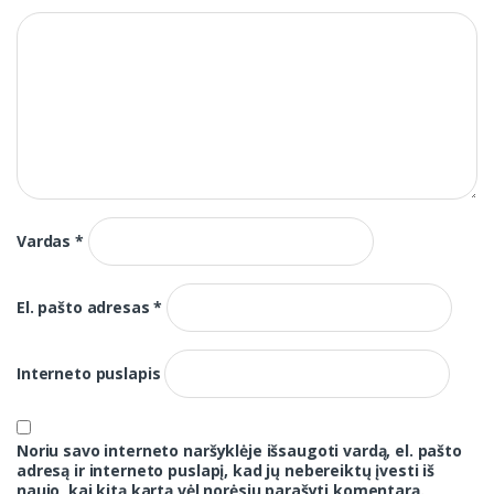
Vardas
*
El. pašto adresas
*
Interneto puslapis
Noriu savo interneto naršyklėje išsaugoti vardą, el. pašto
adresą ir interneto puslapį, kad jų nebereiktų įvesti iš
naujo, kai kitą kartą vėl norėsiu parašyti komentarą.