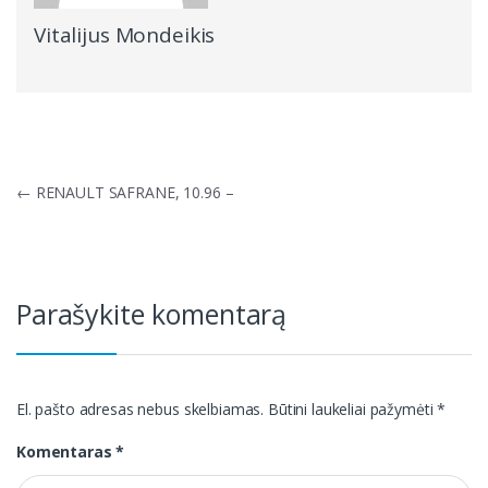
Vitalijus Mondeikis
Navigacija
←
RENAULT SAFRANE, 10.96 –
tarp
įrašų
Parašykite komentarą
El. pašto adresas nebus skelbiamas.
Būtini laukeliai pažymėti
*
Komentaras
*