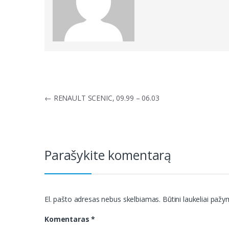
Navigacija
←
RENAULT SCENIC, 09.99 – 06.03
tarp
įrašų
Parašykite komentarą
El. pašto adresas nebus skelbiamas.
Būtini laukeliai paž
Komentaras
*