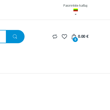
Pasirinkite kalbą:
0.00
€
0