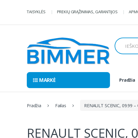
Pereiti
Pereiti
prie
prie
TAISYKLĖS
PREKIŲ GRĄŽINIMAS, GARANTIJOS
APMO
navigacijos
turinio
Ieškoti:
MARKĖ
Pradžia
Pradžia
Failas
RENAULT SCENIC, 09.99 – 
RENAULT SCENIC, 0