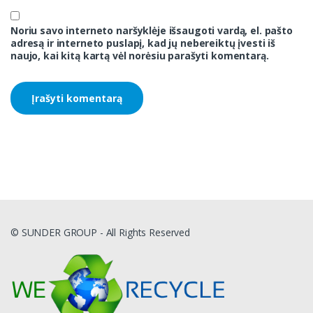
Noriu savo interneto naršyklėje išsaugoti vardą, el. pašto
adresą ir interneto puslapį, kad jų nebereiktų įvesti iš
naujo, kai kitą kartą vėl norėsiu parašyti komentarą.
© SUNDER GROUP - All Rights Reserved