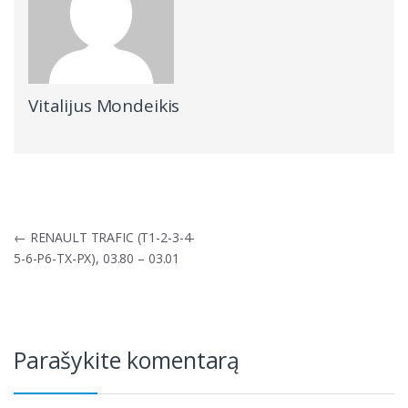
Vitalijus Mondeikis
Navigacija
←
RENAULT TRAFIC (T1-2-3-4-
tarp
5-6-P6-TX-PX), 03.80 – 03.01
įrašų
Parašykite komentarą