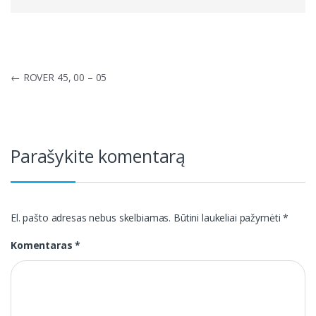
Navigacija
←
ROVER 45, 00 – 05
tarp
įrašų
Parašykite komentarą
El. pašto adresas nebus skelbiamas.
Būtini laukeliai pažymėti
*
Komentaras
*