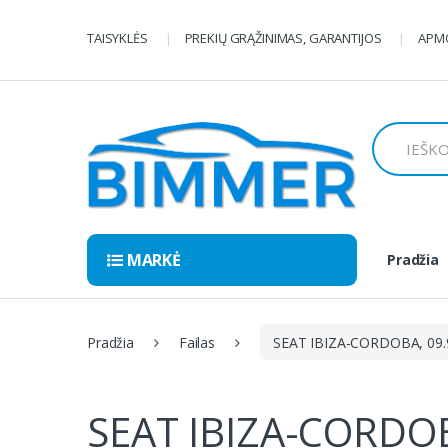
Pereiti
Pereiti
prie
prie
TAISYKLĖS
PREKIŲ GRĄŽINIMAS, GARANTIJOS
APMO
navigacijos
turinio
Ieškoti:
MARKĖ
Pradžia
Pradžia
Failas
SEAT IBIZA-CORDOBA, 09.9
SEAT IBIZA-CORDOB