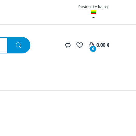
Pasirinkite kalbą:
0.00
€
0