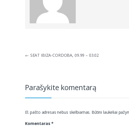
Navigacija
←
SEAT IBIZA-CORDOBA, 09.99 – 03.02
tarp
įrašų
Parašykite komentarą
El. pašto adresas nebus skelbiamas.
Būtini laukeliai paž
Komentaras
*